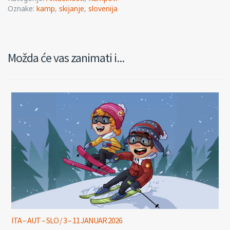
Oznake:
kamp
,
skijanje
,
slovenija
Možda će vas zanimati i...
ITA – AUT – SLO / 3 – 11 JANUAR 2026