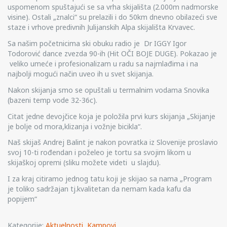
uspomenom spuštajući se sa vrha skijališta (2.000m nadmorske
visine). Ostali „znalci“ su prelazili i do 50km dnevno obilazeći sve
staze i vrhove predivnih Julijanskih Alpa skijališta Krvavec.
Sa našim početnicima ski obuku radio je Dr IGGY Igor
Todorović dance zvezda 90-ih (Hit OČI BOJE DUGE). Pokazao je
veliko umeće i profesionalizam u radu sa najmlađima i na
najbolji mogući način uveo ih u svet skijanja.
Nakon skijanja smo se opuštali u termalnim vodama Snovika
(bazeni temp vode 32-36c).
Citat jedne devojčice koja je položila prvi kurs skijanja „Skijanje
je bolje od mora,klizanja i vožnje bicikla“.
Naš skijaš Andrej Balint je nakon povratka iz Slovenije proslavio
svoj 10-ti rođendan i poželeo je tortu sa svojim likom u
skijaškoj opremi (sliku možete videti u slajdu).
I za kraj citiramo jednog tatu koji je skijao sa nama „Program
je toliko sadržajan tj.kvalitetan da nemam kada kafu da
popijem“
Kategorije:
Aktuelnosti
,
Kampovi