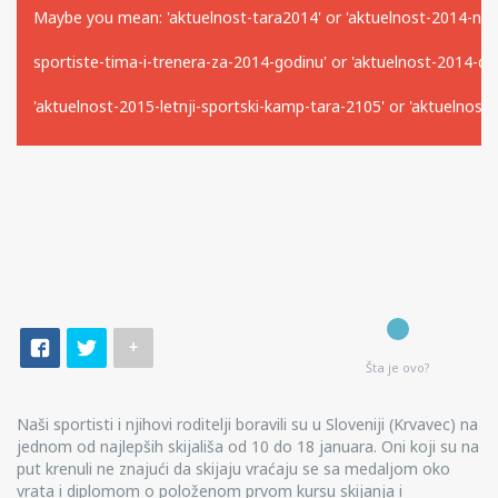
Maybe you mean: 'aktuelnost-tara2014' or 'aktuelnost-2014-novog
sportiste-tima-i-trenera-za-2014-godinu' or 'aktuelnost-2014-do
'aktuelnost-2015-letnji-sportski-kamp-tara-2105' or 'aktuelnos
+
Šta je ovo?
Naši sportisti i njihovi roditelji boravili su u Sloveniji (Krvavec) na
jednom od najlepših skijališa od 10 do 18 januara. Oni koji su na
put krenuli ne znajući da skijaju vraćaju se sa medaljom oko
vrata i diplomom o položenom prvom kursu skijanja i