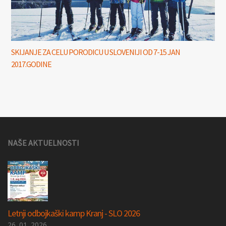
SKIJANJE ZA CELU PORODICU U SLOVENIJI OD 7-15 JAN
2017.GODINE
NAŠE AKTUELNOSTI
Letnji odbojkaški kamp Kranj - SLO 2026
26. 01. 2026.