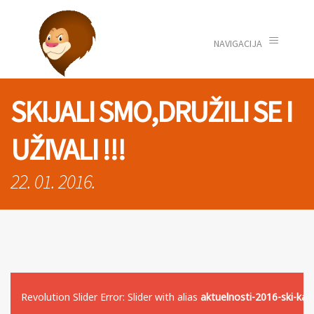
≡
NAVIGACIJA
SKIJALI SMO,DRUŽILI SE I
UŽIVALI !!!
22. 01. 2016.
Revolution Slider Error: Slider with alias
aktuelnosti-2016-ski-ka