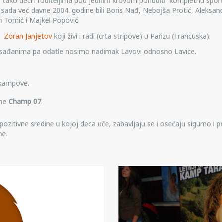
a i tako deci i roditeljima pod jednim krovom ponuditi kompletnu spo
sada već davne 2004. godine bili Boris Nađ, Nebojša Protić, Aleksand
KOREKTIVN
an Tomić i Majkel Popović.
RAZVOJNA
GIMNASTKA
ao
Zoran Janjetov
koji živi i radi (crta stripove) u Parizu (Francuska).
3-
7
sađanima pa odatle nosimo nadimak Lavovi odnosno Lavice.
god
-kampove.
ime
Champ 07
.
pozitivne sredine u kojoj deca uče, zabavljaju se i osećaju sigurno i 
me.