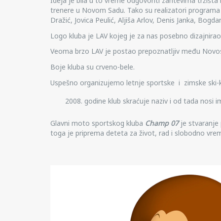
Ideja je bila u to vreme odgovoriti zahtevima tržišt
trenere u Novom Sadu. Tako su realizatori programa 
Dražić, Jovica Peulić, Aljiša Arlov, Denis Janka, Bogd
Logo kluba je LAV kojeg je za nas posebno dizajnir
Veoma brzo LAV je postao prepoznatljiv među Novo
Boje kluba su crveno-bele.
Uspešno organizujemo letnje sportske i zimske ski
godine klub skraćuje naziv i od tada nosi 
Glavni moto sportskog kluba
Champ 07
je stvaranje 
toga je priprema deteta za život, rad i slobodno vre