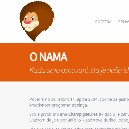
POČETNA
PRIJA
O NAMA
Kada smo osnovani, šta je naša idej
Počeli smo sa radom 11. aprila 2004. godine sa jasn
kreativnost programa treninga.
Svoje prvobitno ime
Champigneulles 07
dobio je zahv
Obzirom da je u ponudi bilo 7 sportova (fudbal, odbojk