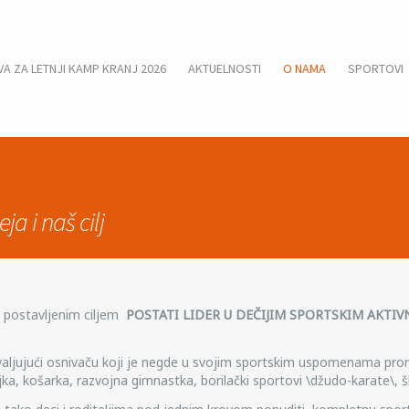
VA ZA LETNJI KAMP KRANJ 2026
AKTUELNOSTI
O NAMA
SPORTOVI
FUDBAL
ODBOJKA
a i naš cilj
KOŠARKA
ŠKOLA
PLIVANJA
o postavljenim ciljem
POSTATI LIDER U DEČIJIM SPORTSKIM AKTI
KOREKTIVN
RAZVOJNA
GIMNASTIK
aljujući osnivaču koji je negde u svojim sportskim uspomenama pron
7-
a, košarka, razvojna gimnastka, borilački sportovi \džudo-karate\, ško
9
god