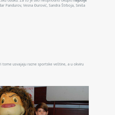
rtsku obuku. Za to je bilo neophodno okupiti
najbolje
ar Pandurov, Vesna Đurović, Sandra Štrboja, Siniša
O
pri tome usvajaju razne sportske veštine, a u okviru