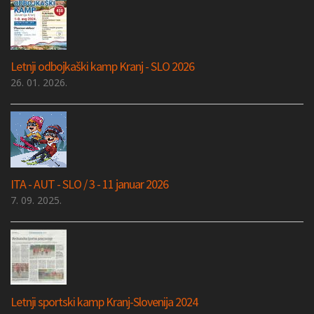
Letnji odbojkaški kamp Kranj - SLO 2026
26. 01. 2026.
ITA - AUT - SLO / 3 - 11 januar 2026
7. 09. 2025.
Letnji sportski kamp Kranj-Slovenija 2024