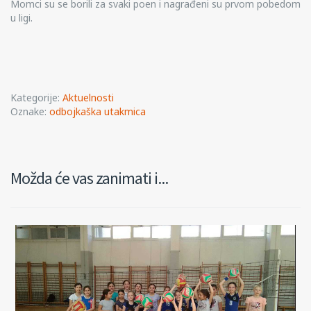
Momci su se borili za svaki poen i nagrađeni su prvom pobedom
u ligi.
Kategorije:
Aktuelnosti
Oznake:
odbojkaška utakmica
Možda će vas zanimati i...