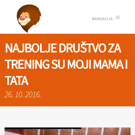
≡
NAVIGACIJA
NAJBOLJE DRUŠTVO ZA
TRENING SU MOJI MAMA I
TATA
26. 10. 2016.