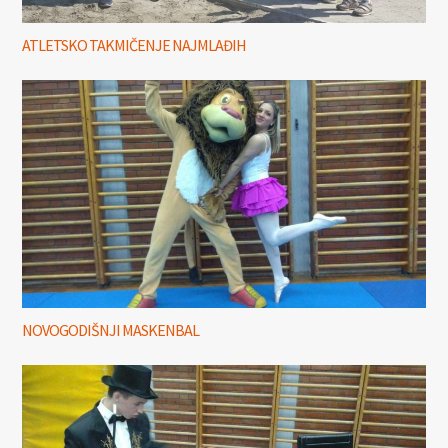
ATLETSKO TAKMIČENJE NAJMLAĐIH
NOVOGODIŠNJI MASKENBAL