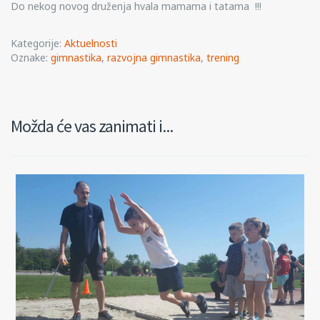
Do nekog novog druženja hvala mamama i tatama !!!
Kategorije:
Aktuelnosti
Oznake:
gimnastika
,
razvojna gimnastika
,
trening
Možda će vas zanimati i...