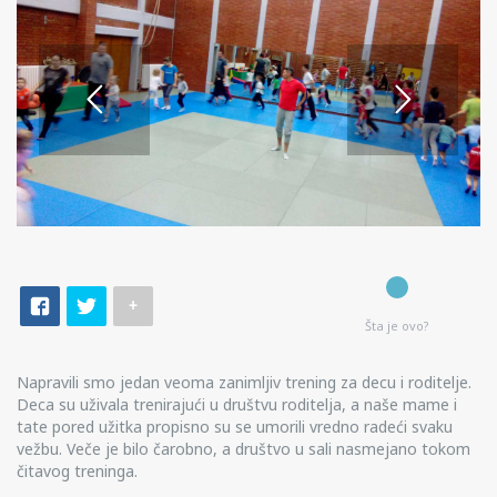
+
Šta je ovo?
Napravili smo jedan veoma zanimljiv trening za decu i roditelje.
Deca su uživala trenirajući u društvu roditelja, a naše mame i
tate pored užitka propisno su se umorili vredno radeći svaku
vežbu. Veče je bilo čarobno, a društvo u sali nasmejano tokom
čitavog treninga.