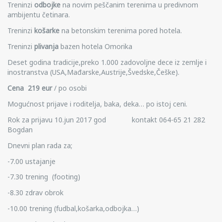
Treninzi
odbojke
na novim peščanim terenima u predivnom
ambijentu četinara.
Treninzi
košarke
na betonskim terenima pored hotela.
Treninzi
plivanja
bazen hotela Omorika
Deset godina tradicije,preko 1.000 zadovoljne dece iz zemlje i
inostranstva (USA,Mađarske,Austrije,Švedske,Češke).
Cena 219 eur
/ po osobi
Mogućnost prijave i roditelja, baka, deka… po istoj ceni.
Rok za prijavu 10.jun 2017 god kontakt 064-65 21 282
Bogdan
Dnevni plan rada za;
-7.00 ustajanje
-7.30 trening (footing)
-8.30 zdrav obrok
-10.00 trening (fudbal,košarka,odbojka…)