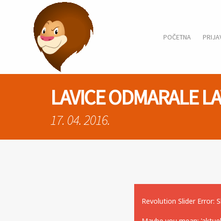
POČETNA
PRIJA
LAVICE ODMARALE L
17. 04. 2016.
Revolution Slider Error: S
Maybe you mean: 'aktueln