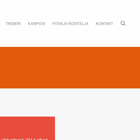
TRENERI
KAMPOVI
PITANJA RODITELJA
KONTAKT
O
A
'aktuelnost-2014-izbori-