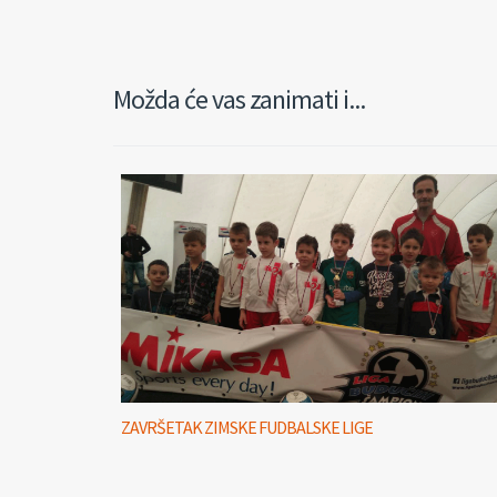
Možda će vas zanimati i...
ZAVRŠETAK ZIMSKE FUDBALSKE LIGE