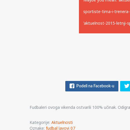
sportiste-tima-i-trenera
'aktuelnost-2015-letnji-
0
Podeli na Facebook-u
shares
Fudbaleri ovoga vikenda ostvarili 100% učinak. Odigr
Kategorije:
Aktuelnosti
Oznake:
fudbal lavovi 07