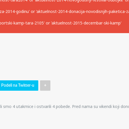
KOREKTIVN
-za-2014-godinu' or 'aktuelnost-2014-donacija-novodisnjih-paketica-za
RAZVOJNA
GIMNASTKA
sportski-kamp-tara-2105' or 'aktuelnost-2015-decembar-ski-kamp'
3-
7
god
Podeli na Twitter-u
+
ali smo 4 utakmice i ostvarili 4 pobede. Pred nama su vikendi koji d