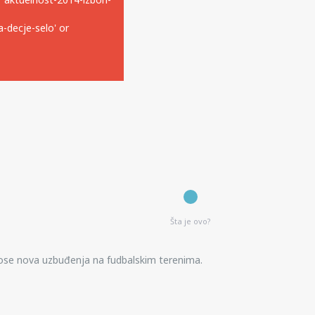
O
-decje-selo' or
Šta je ovo?
onose nova uzbuđenja na fudbalskim terenima.