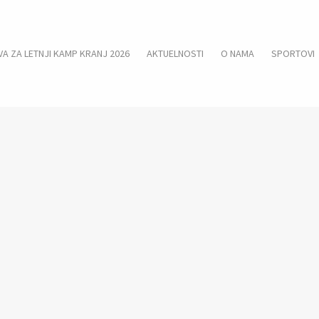
VA ZA LETNJI KAMP KRANJ 2026
AKTUELNOSTI
O NAMA
SPORTOVI
FUDBAL
ODBOJKA
KOŠARKA
ŠKOLA
PLIVANJA
KOREKTIVN
RAZVOJNA
GIMNASTIK
7-
9
god