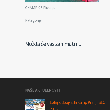
CHAMP 07 Plivanje
Kategorije:
Možda će vas zanimati i...
NAŠE AKTUELNOSTI
Letnji odbojkaški kamp Kranj - SLO
2026